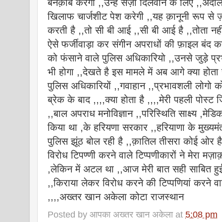
बेनक़ाब करेगी ,,उन्हें सज़ा दिलवाने के लिए ,,अदालत
खिलाफ चार्जशीट पेश करेगी ,,यह क़ानूनी रूप से 
करती है ,,तो सी बी आई ,,सी बी आई है ,,तोता नही
ऐसे फर्जीवाड़ा कर संगीन अपराधों की फ़ाइल बंद कर 
को फंसाने वाले पुलिस अधिकारियो ,,उनसे जुड़े प्
भी होगा ,,देखते है इस मामले में अब आगे क्या होता 
पुलिस अधिकारियों ,,गवाहान ,,प्रभावशली लोगो को क
ब्रेक के बाद ,,,,क्या होता है ,,,,मेरी पहली पोस्ट
,,बाल अपराध मनोविज्ञान ,,परिस्थिति साक्ष्य ,मेड
किया था ,के हरियणा सरकार ,,हरियाणा के मुख्यमंत
पुलिस झूंठ बोल रही है ,,क़ातिल तीसरा कोई ओर ह
विरोध टिपण्णी करने वाले टिप्पणीकारों ने मेरा 
,लेकिन में अटल था ,,आज मेरी बात सही साबित हु
,,किराया लेकर विरोध करने की टिप्पणियां करने वाले
,,,,अख्तर खान अकेला कोटा राजस्थान
Posted by
आपका अख्तर खान अकेला
at
5:08 pm